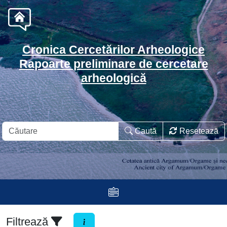
Cronica Cercetărilor Arheologice
Rapoarte preliminare de cercetare
arheologică
Caută
Resetează
Filtrează