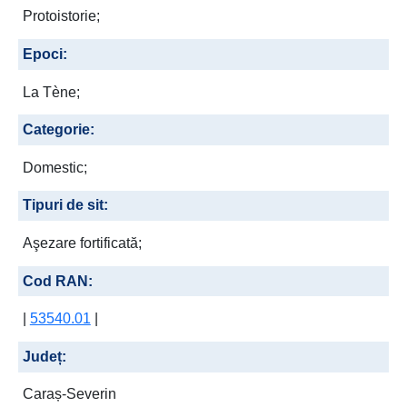
Protoistorie;
Epoci:
La Tène;
Categorie:
Domestic;
Tipuri de sit:
Aşezare fortificată;
Cod RAN:
|
53540.01
|
Județ:
Caraș-Severin