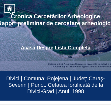
Cronica Cercetărilor Arheologice
Raport preliminar de cercetare arheologic
Acasă
Despre
Lista Completă
Divici | Comuna: Pojejena | Judeţ: Caraş-
Severin | Punct: Cetatea fortificată de la
Divici-Grad | Anul: 1998