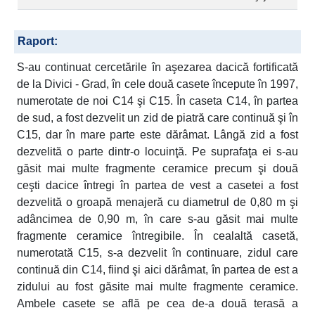
Raport:
S-au continuat cercetările în aşezarea dacică fortificată
de la Divici - Grad, în cele două casete începute în 1997,
numerotate de noi C14 şi C15. În caseta C14, în partea
de sud, a fost dezvelit un zid de piatră care continuă şi în
C15, dar în mare parte este dărâmat. Lângă zid a fost
dezvelită o parte dintr-o locuinţă. Pe suprafaţa ei s-au
găsit mai multe fragmente ceramice precum şi două
ceşti dacice întregi în partea de vest a casetei a fost
dezvelită o groapă menajeră cu diametrul de 0,80 m şi
adâncimea de 0,90 m, în care s-au găsit mai multe
fragmente ceramice întregibile. În cealaltă casetă,
numerotată C15, s-a dezvelit în continuare, zidul care
continuă din C14, fiind şi aici dărâmat, în partea de est a
zidului au fost găsite mai multe fragmente ceramice.
Ambele casete se află pe cea de-a două terasă a